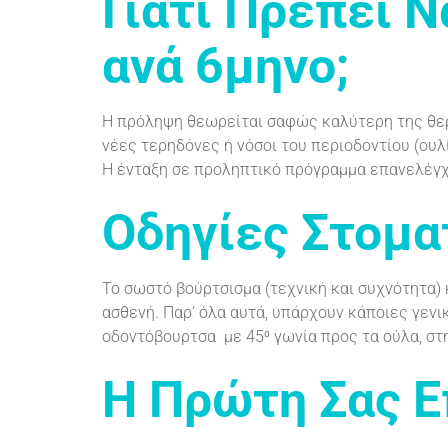
Γιατί Πρέπει 
ανά 6μηνο;
Η πρόληψη θεωρείται σαφώς καλύτερη της θερα
νέες τερηδόνες ή νόσοι του περιοδοντίου (ουλ
Η ένταξη σε προληπτικό πρόγραμμα επανελέγχ
Οδηγίες Στομα
Το σωστό βούρτσισμα (τεχνική και συχνότητα) 
ασθενή. Παρ’ όλα αυτά, υπάρχουν κάποιες γενι
οδοντόβουρτσα με 45⁰ γωνία προς τα ούλα, στη
Η Πρώτη Σας 