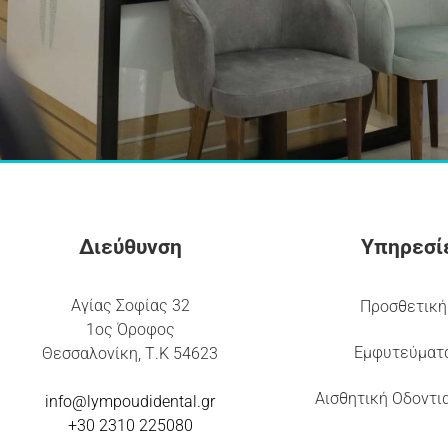
Διεύθυνση
Υπηρεσί
Αγίας Σοφίας 32
Προσθετική
1ος Όροφος
Εμφυτεύματ
Θεσσαλονίκη, Τ.Κ 54623
Αισθητική Οδοντι
info@lympoudidental.g
r
+30 2310 225080