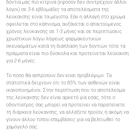
δόντια μας πιο κίτρινα (εφόσον δεν συντρέχουν άλλοι
λόγοι) σε
3-6 εβδομάδες
τα αποτελέσματα της
λεύκανσης είναι τα μέγιστα. Εάν η αλλαγή στο χρώμα
οφείλεται στο κάπνισμα, αυξάνεται ο απαιτούμενος
χρόνος λεύκανσης σε
1-3 μήνες
και σε περιπτώσεις
χρωστικών λόγω λήψεως φαρμακευτικών
σκευασμάτων κατά τη διάπλαση των δοντιών τότε τα
πράγματα είναι πιο δύσκολα και προτείνεται λεύκανση
για
2-6 μήνες
.
Το πόσο θα ασπρίσουν
δεν είναι προβλέψιμο
. Τα
στατιστικά δείχνουν ότι το 85% των ασθενών είναι
ικανοποιημένοι. Στην περίπτωση που το αποτέλεσμα
της λεύκανσης δεν είναι αρκετό για εσάς, τότε ο
οδοντίατρος σας μπορεί να προτείνει να
παρατείνετε
τη διάρκεια
λεύκανσης, να
αλλάξετε προϊόν
, ή ακόμη να
γίνουν
άλλου τύπου επεμβάσεις
για να βελτιωθεί το
χαμόγελό σας.