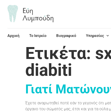
περιεχόμενο
Αρχική
Το Ιατρείο
Βιογραφικό
Υπηρεσίες
Ετικέτα:
sx
diabiti
Γιατί Ματώνου
Έχετε αναρωτηθεί ποτέ εάν το γεγονός ότι ματ
όργανο του σώματός μας, έτσι και για τα ούλα 