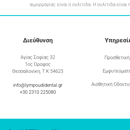
αιμορραγίας είναι η ουλίτιδα. Η ουλίτιδα είναι 
Διεύθυνση
Υπηρεσί
Αγίας Σοφίας 32
Προσθετική
1ος Όροφος
Εμφυτεύματ
Θεσσαλονίκη, Τ.Κ 54623
Αισθητική Οδοντι
info@lympoudidental.g
r
+30 2310 225080