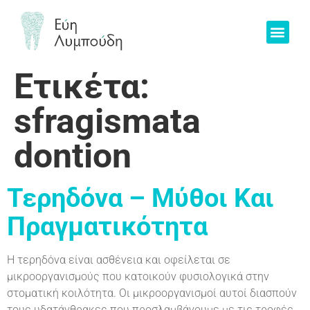
περιεχόμενο
Ετικέτα:
sfragismata
dontion
Τερηδόνα – Μύθοι Και
Πραγματικότητα
Η τερηδόνα είναι ασθένεια και οφείλεται σε
μικροοργανισμούς που κατοικούν φυσιολογικά στην
στοματική κοιλότητα. Οι μικροοργανισμοί αυτοί διασπούν
τους υδατάνθρακες που προσλαμβάνουμε με τις τροφές.