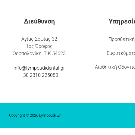
Διεύθυνση
Υπηρεσί
Αγίας Σοφίας 32
Προσθετική
1ος Όροφος
Εμφυτεύματ
Θεσσαλονίκη, Τ.Κ 54623
Αισθητική Οδοντι
info@lympoudidental.g
r
+30 2310 225080
Copyright © 2026 Lympoudi Evi