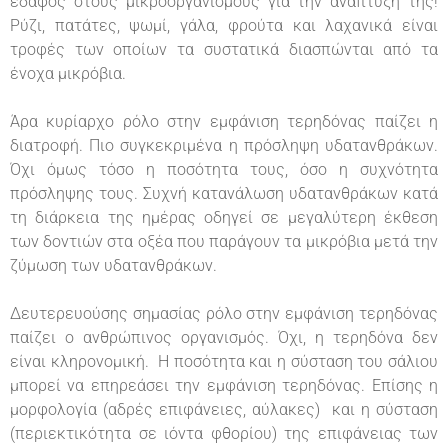
έδαφος στους μικροοργανισμούς για την ανάπτυξη της!
Ρύζι, πατάτες, ψωμί, γάλα, φρούτα και λαχανικά είναι
τροφές των οποίων τα συστατικά διασπώνται από τα
ένοχα μικρόβια.
Άρα κυρίαρχο ρόλο στην εμφάνιση τερηδόνας παίζει η
διατροφή. Πιο συγκεκριμένα η πρόσληψη υδατανθράκων.
Όχι όμως τόσο η ποσότητα τους, όσο η συχνότητα
πρόσληψης τους. Συχνή κατανάλωση υδατανθράκων κατά
τη διάρκεια της ημέρας οδηγεί σε μεγαλύτερη έκθεση
των δοντιών στα οξέα που παράγουν τα μικρόβια μετά την
ζύμωση των υδατανθράκων.
Δευτερευούσης σημασίας ρόλο στην εμφάνιση τερηδόνας
παίζει ο ανθρώπινος οργανισμός. Όχι, η τερηδόνα δεν
είναι κληρονομική. Η ποσότητα και η σύσταση του σάλιου
μπορεί να επηρεάσει την εμφάνιση τερηδόνας. Επίσης η
μορφολογία (αδρές επιφάνειες, αύλακες) και η σύσταση
(περιεκτικότητα σε ιόντα φθορίου) της επιφάνειας των